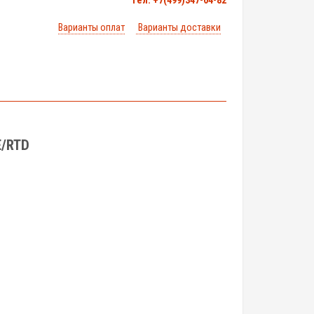
тел. +7(499)347-04-82
Варианты оплат
Варианты доставки
E/RTD