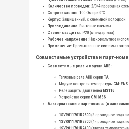
Количество проводов:
2/3/4-проводная схем
Сопротивление:
100 Ом при 0°C
Корпус:
Защищенный, с клеммной колодкой
Присоединение:
Винтовые клеммы
Степень защиты:
IP20 (стандартная)
Рабочее напряжение:
Низковольтное (исполь
Применение:
Промышленные системы контроля
Совместимые устройства и парт-номе
Совместимые реле и модули ABB:
Тепловые реле ABB серии
TA
Модули контроля температуры
CM-ENS
Реле защиты двигателей
MS116
Устройства серии
CM-MSS
Альтернативные парт-номера (в зависимос
1SVR011701R2600
(3-проводное подклю
1SVR011701R2700
(4-проводное подклю
1SVR011701R2400
(другая температурна