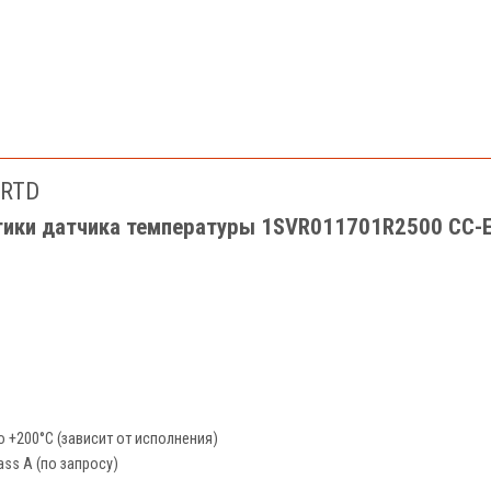
/RTD
стики датчика температуры 1SVR011701R2500 CC-
о +200°C (зависит от исполнения)
ass A (по запросу)