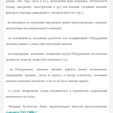
(дождь, снег, град, гроза и т.п.), наступления форс-мажорных обстоятельств
(пожар, наводнение, землетрясение и др.) или влияния случайных внешних
факторов (перепады напряжения в электрической сети и пр.);
- на неисправности, вызванные нарушением правил транспортировки, хранения,
эксплуатации или неправильной установкой;
- на неисправности, вызванные ремонтом или модификацией Оборудования
третьими лицами, а также самостоятельной заменой;
- на повреждения, вызванные попаданием внутрь Оборудования посторонних
предметов, веществ, жидкостей, насекомых и т.д.;
- на Оборудование, имеющее внешние дефекты (явные механические
повреждения, трещины, сколы на корпусе и внутри устройства, сломанные
антенны и контакты разъемов), если это не было описано заранее;
- в случае обнаружения следов механических и термических повреждений
компонентов на платах.
- Матрицы. Количество битых (неработающих) пикселей предусмотренные
стандарту ISO 13406-2