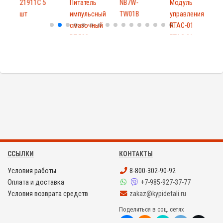
21911C 5
Питатель
NB7W-
Модуль
шт
импульсный
TW01B
управления
1
смазочный
RTAC-01
ш
DT-500
RTAC 01
ССЫЛКИ
КОНТАКТЫ
Условия работы
8-800-302-90-92
Оплата и доставка
+7-985-927-37-77
Условия возврата средств
zakaz@kypidetali.ru
Поделиться в соц. сетях