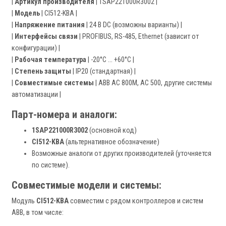
|
Артикул производителя
| 1SAP221000R3002 |
|
Модель
| CI512-KBA |
|
Напряжение питания
| 24 В DC (возможны варианты) |
|
Интерфейсы связи
| PROFIBUS, RS-485, Ethernet (зависит от
конфигурации) |
|
Рабочая температура
| -20°C ... +60°C |
|
Степень защиты
| IP20 (стандартная) |
|
Совместимые системы
| ABB AC 800M, AC 500, другие системы
автоматизации |
Парт-номера и аналоги:
1SAP221000R3002
(основной код)
CI512-KBA
(альтернативное обозначение)
Возможные аналоги от других производителей (уточняется
по системе).
Совместимые модели и системы:
Модуль
CI512-KBA
совместим с рядом контроллеров и систем
ABB, в том числе: