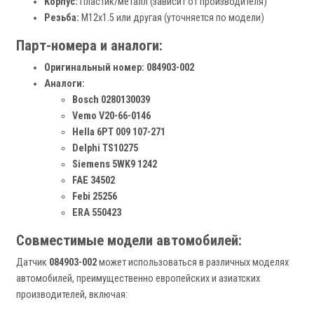
Корпус:
Пластик/металл (зависит от производителя)
Резьба:
M12x1.5 или другая (уточняется по модели)
Парт-номера и аналоги:
Оригинальный номер:
084903-002
Аналоги:
Bosch 0280130039
Vemo V20-66-0146
Hella 6PT 009 107-271
Delphi TS10275
Siemens 5WK9 1242
FAE 34502
Febi 25256
ERA 550423
Совместимые модели автомобилей:
Датчик
084903-002
может использоваться в различных моделях
автомобилей, преимущественно европейских и азиатских
производителей, включая: