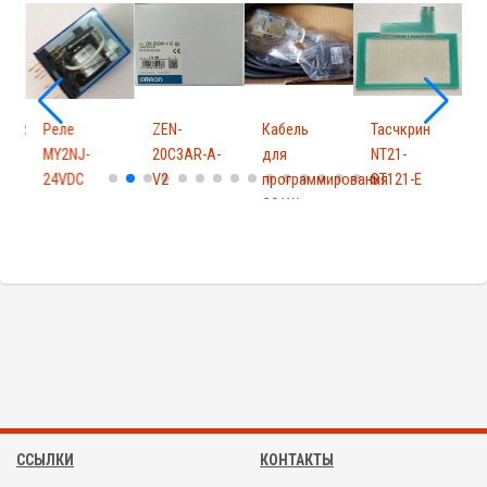
01DR
Реле
ZEN-
Кабель
Тасчкрин
I
MY2NJ-
20C3AR-A-
для
NT21-
24VDC
V2
программирования
ST121-E
CS1W-
CN626
ССЫЛКИ
КОНТАКТЫ