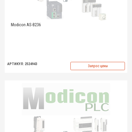
Modicon AS-B236
АРТИКУЛ: 2524943
Запрос цены