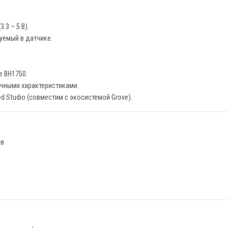
.3 – 5 В).
уемый в датчике.
е BH1750.
гичными характеристиками.
d Studio (совместим с экосистемой Grove).
в: