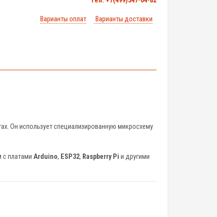
тел. +7(499)347-04-82
Варианты оплат
Варианты доставки
тах. Он использует специализированную микросхему
м с платами
Arduino
,
ESP32
,
Raspberry Pi
и другими