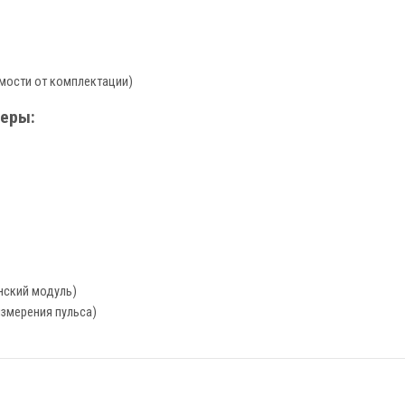
мости от комплектации)
еры:
нский модуль)
измерения пульса)