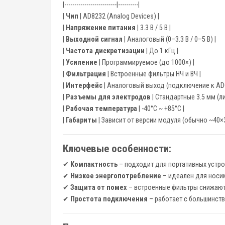
|--------------------------|----------|
|
Чип
| AD8232 (Analog Devices) |
|
Напряжение питания
| 3.3 В / 5 В |
|
Выходной сигнал
| Аналоговый (0–3.3 В / 0–5 В) |
|
Частота дискретизации
| До 1 кГц |
|
Усиление
| Программируемое (до 1000×) |
|
Фильтрация
| Встроенные фильтры НЧ и ВЧ |
|
Интерфейс
| Аналоговый выход (подключение к ADC
|
Разъемы для электродов
| Стандартные 3.5 мм (ли
|
Рабочая температура
| -40°C ~ +85°C |
|
Габариты
| Зависит от версии модуля (обычно ~40×3
Ключевые особенности:
✔
Компактность
– подходит для портативных устро
✔
Низкое энергопотребление
– идеален для носи
✔
Защита от помех
– встроенные фильтры снижают
✔
Простота подключения
– работает с большинст