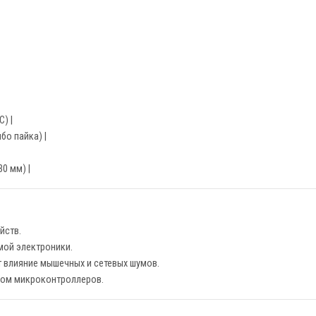
) |
бо пайка) |
0 мм) |
йств.
мой электроники.
 влияние мышечных и сетевых шумов.
вом микроконтроллеров.