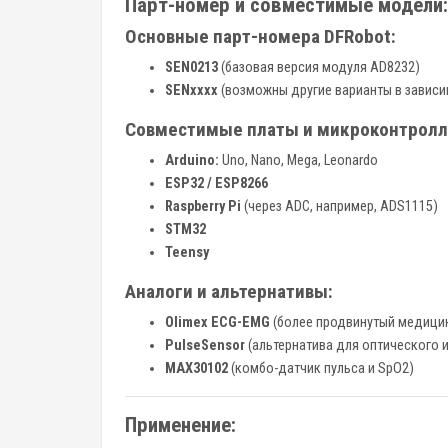
Парт-номер и совместимые модели:
Основные парт-номера DFRobot:
SEN0213
(базовая версия модуля AD8232)
SENxxxx
(возможны другие варианты в зависи
Совместимые платы и микроконтролл
Arduino:
Uno, Nano, Mega, Leonardo
ESP32 / ESP8266
Raspberry Pi
(через ADC, например, ADS1115)
STM32
Teensy
Аналоги и альтернативы:
Olimex ECG-EMG
(более продвинутый медици
PulseSensor
(альтернатива для оптического 
MAX30102
(комбо-датчик пульса и SpO2)
Применение: