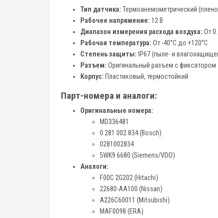
Тип датчика:
Термоанемометрический (плено
Рабочее напряжение:
12 В
Диапазон измерения расхода воздуха:
От 0 
Рабочая температура:
От -40°C до +120°C
Степень защиты:
IP67 (пыле- и влагозащище
Разъем:
Оригинальный разъем с фиксатором
Корпус:
Пластиковый, термостойкий
Парт-номера и аналоги:
Оригинальные номера:
MD336481
0 281 002 834 (Bosch)
0281002834
5WK9 6680 (Siemens/VDO)
Аналоги:
F00C 2G202 (Hitachi)
22680-AA100 (Nissan)
A226C60011 (Mitsubishi)
MAF0098 (ERA)