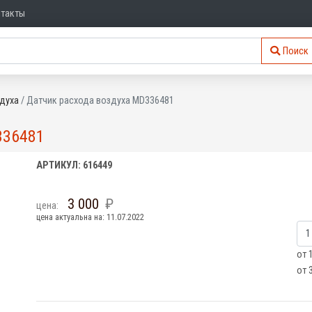
нтакты
Поиск
духа
Датчик расхода воздуха MD336481
336481
АРТИКУЛ: 616449
3 000
цена:
цена актуальна на: 11.07.2022
от 
от 