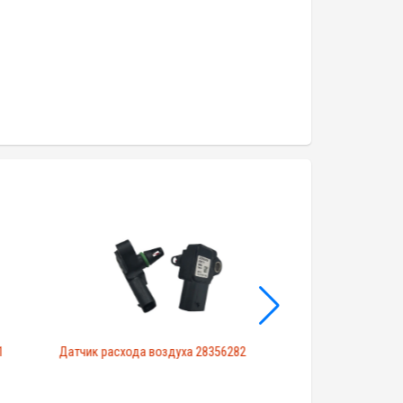
1
Датчик расхода воздуха 28356282
Датчик расхода в