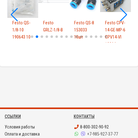
Festo QS-
Festo
Festo QS-8
Festo CPV-
F
1/8-10
GRLZ-1/8-B
153033
14-GE-MP-6
190643 10
10шт
CPV14-VI
M
шт
18264
ССЫЛКИ
КОНТАКТЫ
Условия работы
8-800-302-90-92
Оплата и доставка
+7-985-927-37-77