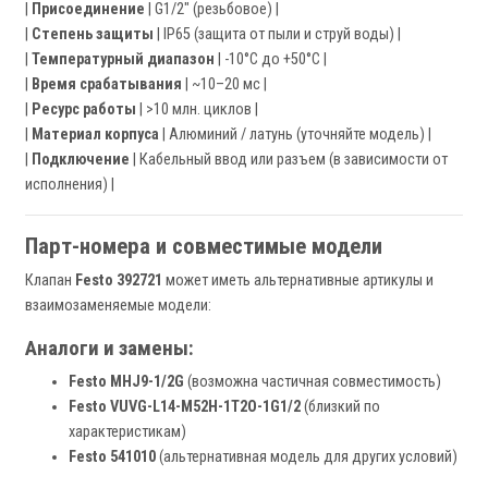
|
Присоединение
| G1/2" (резьбовое) |
|
Степень защиты
| IP65 (защита от пыли и струй воды) |
|
Температурный диапазон
| -10°C до +50°C |
|
Время срабатывания
| ~10–20 мс |
|
Ресурс работы
| >10 млн. циклов |
|
Материал корпуса
| Алюминий / латунь (уточняйте модель) |
|
Подключение
| Кабельный ввод или разъем (в зависимости от
исполнения) |
Парт-номера и совместимые модели
Клапан
Festo 392721
может иметь альтернативные артикулы и
взаимозаменяемые модели:
Аналоги и замены:
Festo MHJ9-1/2G
(возможна частичная совместимость)
Festo VUVG-L14-M52H-1T2O-1G1/2
(близкий по
характеристикам)
Festo 541010
(альтернативная модель для других условий)