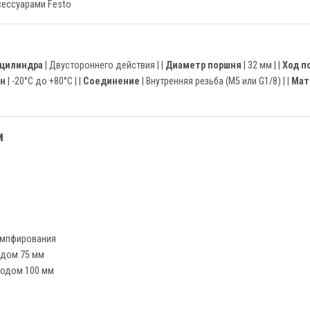
ессуарами Festo
 цилиндра
| Двустороннего действия | |
Диаметр поршня
| 32 мм | |
Ход п
он
| -20°C до +80°C | |
Соединение
| Внутренняя резьба (M5 или G1/8) | |
Мат
и
демпфирования
одом 75 мм
ходом 100 мм