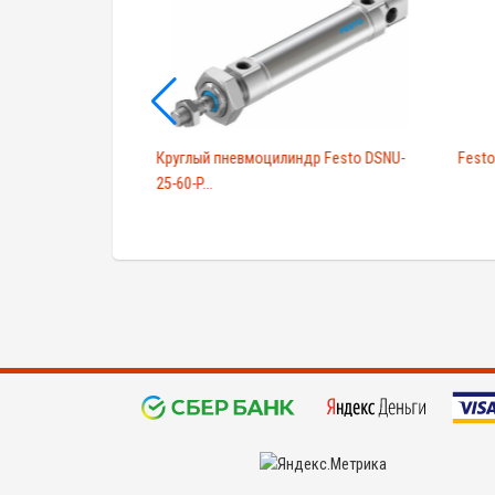
D-D1-1T1L
Круглый пневмоцилиндр Festo DSNU-
Festo
25-60-P...