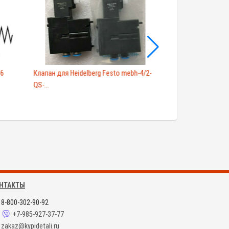
56
Клапан для Heidelberg Festo mebh-4/2-
Пневмораспредел
QS-...
21 DC...
НТАКТЫ
8-800-302-90-92
+7-985-927-37-77
zakaz@kypidetali.ru