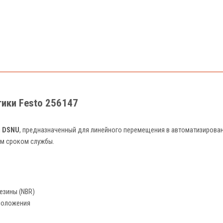
тики Festo 256147
и
DSNU
, предназначенный для линейного перемещения в автоматизирован
м сроком службы.
езины (NBR)
положения