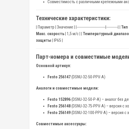
Совместимость с различными крепежными акс
Технические характеристики:
| Параметр | Значение | |-------------------------|----------| |
Тип
Макс. скорость
| 1,5 м/с | |
Температурный диапаз
защиты
| IP65 |
Парт-номера и совместимые модел
Основной артикул:
Festo 256147
(DSNU-32-50-PPV-A)
Аналоги и совместимые модели:
Festo 152896
(DSNU-32-50-P-A) – аналог без 
Festo 256148
(DSNU-32-75-PPV-A) – версия с х
Festo 256149
(DSNU-32-100-PPV-A) – версия с 
Совместимые аксессуары: