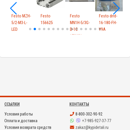
Festo MZH-
Festo
Festo
Festo drrd-
F
5/2-M3-L-
156625
MN1H-5/3G-
16-180-FH-
M
LED
D-1C
Y9A
1
159681
ССЫЛКИ
КОНТАКТЫ
Условия работы
8-800-302-90-92
Оплата и доставка
+7-985-927-37-77
Условия возврата средств
zakaz@kypidetali.ru