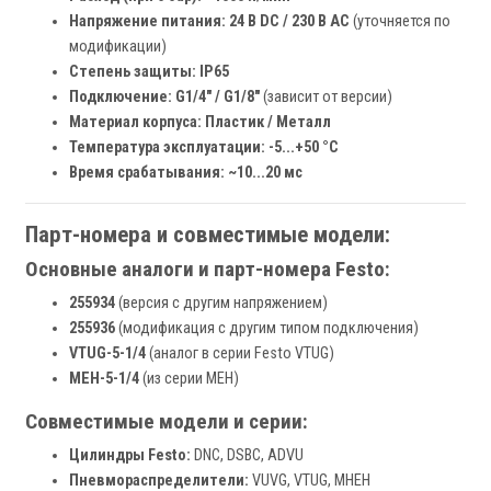
Напряжение питания:
24 В DC / 230 В AC
(уточняется по
модификации)
Степень защиты:
IP65
Подключение:
G1/4" / G1/8"
(зависит от версии)
Материал корпуса:
Пластик / Металл
Температура эксплуатации:
-5...+50 °C
Время срабатывания:
~10...20 мс
Парт-номера и совместимые модели:
Основные аналоги и парт-номера Festo:
255934
(версия с другим напряжением)
255936
(модификация с другим типом подключения)
VTUG-5-1/4
(аналог в серии Festo VTUG)
MEH-5-1/4
(из серии MEH)
Совместимые модели и серии:
Цилиндры Festo:
DNC, DSBC, ADVU
Пневмораспределители:
VUVG, VTUG, MHEH