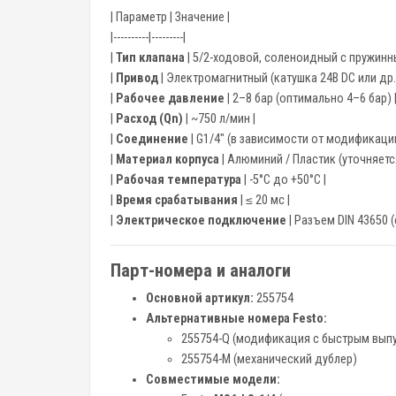
| Параметр | Значение |
|----------|---------|
|
Тип клапана
| 5/2-ходовой, соленоидный с пружинн
|
Привод
| Электромагнитный (катушка 24В DC или др.)
|
Рабочее давление
| 2–8 бар (оптимально 4–6 бар) 
|
Расход (Qn)
| ~750 л/мин |
|
Соединение
| G1/4" (в зависимости от модификации
|
Материал корпуса
| Алюминий / Пластик (уточняетс
|
Рабочая температура
| -5°C до +50°C |
|
Время срабатывания
| ≤ 20 мс |
|
Электрическое подключение
| Разъем DIN 43650 (
Парт-номера и аналоги
Основной артикул:
255754
Альтернативные номера Festo:
255754-Q (модификация с быстрым вып
255754-M (механический дублер)
Совместимые модели: