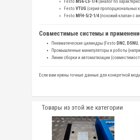
Festo
MS6-LS-1/4
(аналог по характери
Festo
VTUG
(серия пропорциональных к
Festo
MFH-5/2-1/4
(похожий клапан с а
Совместимые системы и применени
Пневматические цилиндры (Festo
DNC
,
DSNU
,
Промышленные манипуляторы и роботы (напр
Линии сборки и автоматизации (совместимост
Если вам нужны точные данные для конкретной моди
Товары из этой же категории