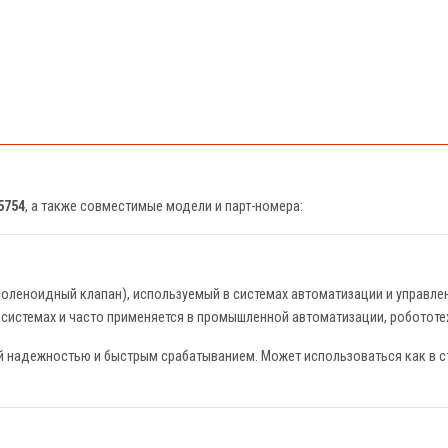
5754
, а также совместимые модели и парт-номера:
соленоидный клапан), используемый в системах автоматизации и управл
осистемах и часто применяется в промышленной автоматизации, робототе
 надежностью и быстрым срабатыванием. Может использоваться как в ста