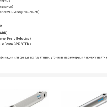
стикам)
лапанов)
налогичным подключением)
е
ADN
)
имер,
Festo Robotino
)
ь с
Festo CPX
,
VTEM
)
фикации или среды эксплуатации, уточните параметры, и я помогу найти