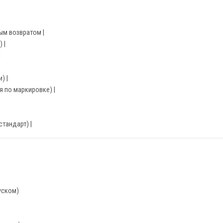
ым возвратом |
 |
|
) |
я по маркировке) |
стандарт) |
уском)