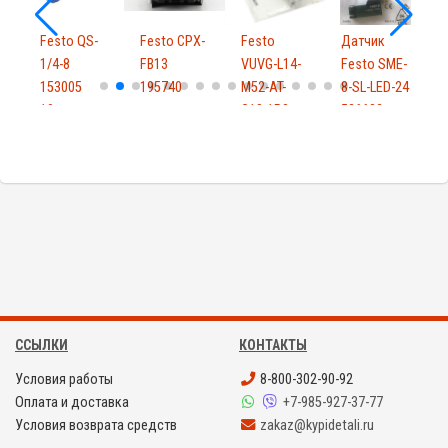
-
Festo QS-
Festo CPX-
Festo
Датчик
F
6
1/4-8
FB13
VUVG-L14-
Festo SME-
1
153005
195740
M52-AT-
8-SL-LED-24
10шт
G18-1P3
526622
ССЫЛКИ
КОНТАКТЫ
Условия работы
8-800-302-90-92
Оплата и доставка
+7-985-927-37-77
Условия возврата средств
zakaz@kypidetali.ru