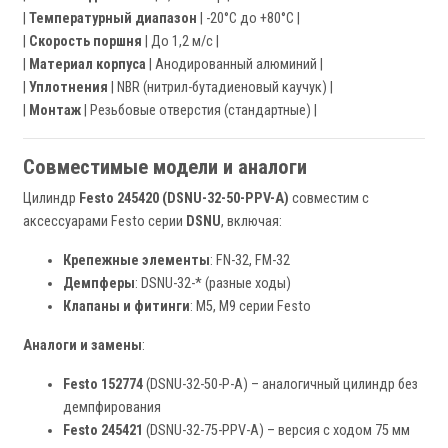
|
Температурный диапазон
| -20°C до +80°C |
|
Скорость поршня
| До 1,2 м/с |
|
Материал корпуса
| Анодированный алюминий |
|
Уплотнения
| NBR (нитрил-бутадиеновый каучук) |
|
Монтаж
| Резьбовые отверстия (стандартные) |
Совместимые модели и аналоги
Цилиндр
Festo 245420 (DSNU-32-50-PPV-A)
совместим с
аксессуарами Festo серии
DSNU
, включая:
Крепежные элементы
: FN-32, FM-32
Демпферы
: DSNU-32-* (разные ходы)
Клапаны и фитинги
: M5, M9 серии Festo
Аналоги и замены
:
Festo 152774
(DSNU-32-50-P-A) – аналогичный цилиндр без
демпфирования
Festo 245421
(DSNU-32-75-PPV-A) – версия с ходом 75 мм