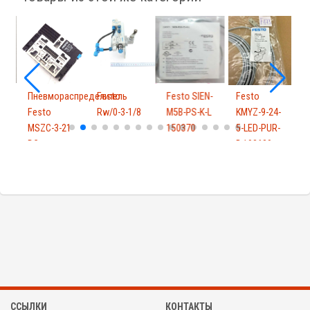
-
Пневмораспределитель
Festo
Festo SIEN-
Festo
Festo
Rw/0-3-1/8
M5B-PS-K-L
KMYZ-9-24-
F
MSZC-3-21
150370
5-LED-PUR-
DC...
B 193689
C
5
ССЫЛКИ
КОНТАКТЫ