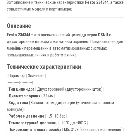
Вот описание и технические характеристики
Festo 234344
, а также
совместимые модели и парт-номера:
Описание
Festo 234344
– это пневматический цилиндр серии
DSNU
с
двухсторонним штоком и магнитным поршнем. Предназначен для
линейных перемещений в автоматизированных системах,
промышленных линиях и робототехнике.
Технические характеристики
| Параметр | Значение |
|----------|----------|
|
Тип цилиндра
| Двухсторонний (двусторонний шток) |
|
Диаметр поршня
| 32 мм |
|
Ход штока
| Зависит от модификации (уточняется в полном
артикуле) |
|
Рабочее давление
| 1,5–10 бар |
|
Температурный диапазон
| -20°C до +80°C |
|
Присоединительная резьба
| M5, G1/8 (зависит от исполнения) |