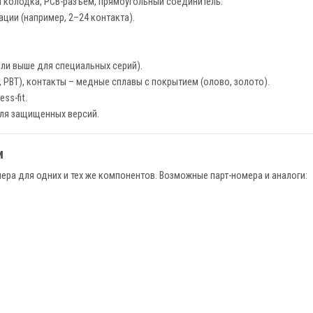
колодка, PCB-разъем, прямоугольный соединитель.
ции (например, 2–24 контакта).
или выше для специальных серий).
 PBT), контакты – медные сплавы с покрытием (олово, золото).
ss-fit.
для защищенных версий.
и
мера для одних и тех же компонентов. Возможные парт-номера и аналоги: