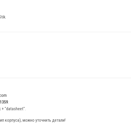
tik.
.com
1359
.
+ "datasheet".
ип корпуса), можно уточнить детали!