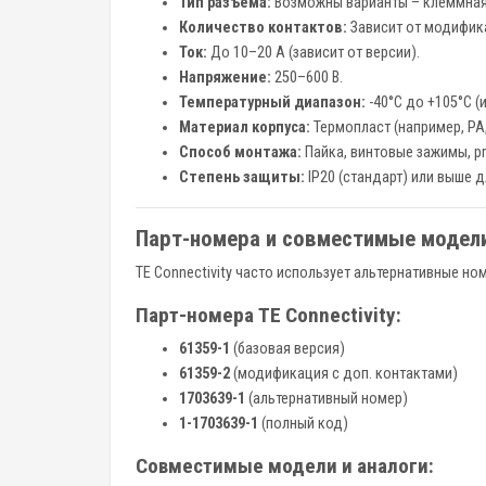
Тип разъема:
Возможны варианты – клеммная 
Количество контактов:
Зависит от модифика
Ток:
До 10–20 А (зависит от версии).
Напряжение:
250–600 В.
Температурный диапазон:
-40°C до +105°C (
Материал корпуса:
Термопласт (например, PA,
Способ монтажа:
Пайка, винтовые зажимы, pre
Степень защиты:
IP20 (стандарт) или выше 
Парт-номера и совместимые модел
TE Connectivity часто использует альтернативные но
Парт-номера TE Connectivity:
61359-1
(базовая версия)
61359-2
(модификация с доп. контактами)
1703639-1
(альтернативный номер)
1-1703639-1
(полный код)
Совместимые модели и аналоги: