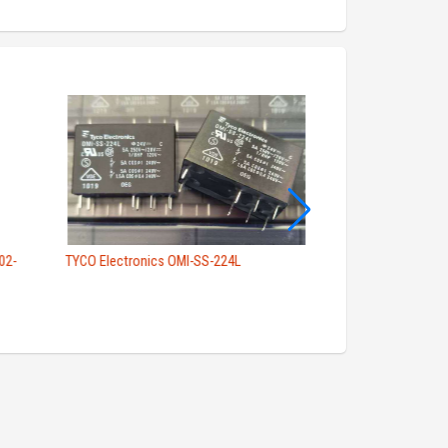
02-
TYCO Electronics OMI-SS-224L
TYCO Electronics