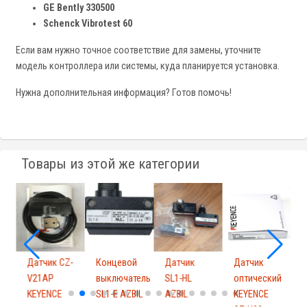
GE Bently 330500
Schenck Vibrotest 60
Если вам нужно точное соответствие для замены, уточните
модель контроллера или системы, куда планируется установка.
Нужна дополнительная информация? Готов помочь!
Товары из этой же категории
-
Датчик CZ-
Концевой
Датчик
Датчик
У
V21AP
выключатель
SL1-HL
оптический
KEYENCE
SL1-E AZBIL
AZBIL
KEYENCE
K