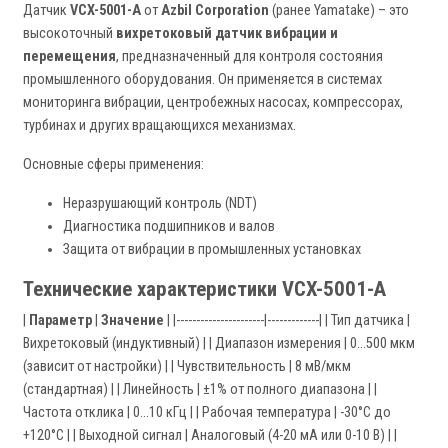
Датчик
VCX-5001-A
от
Azbil Corporation
(ранее Yamatake) – это
высокоточный
вихретоковый датчик вибрации и
перемещения
, предназначенный для контроля состояния
промышленного оборудования. Он применяется в системах
мониторинга вибрации, центробежных насосах, компрессорах,
турбинах и других вращающихся механизмах.
Основные сферы применения:
Неразрушающий контроль (NDT)
Диагностика подшипников и валов
Защита от вибрации в промышленных установках
Технические характеристики VCX-5001-A
|
Параметр
|
Значение
| |----------------------|-------------| | Тип датчика |
Вихретоковый (индуктивный) | | Диапазон измерения | 0...500 мкм
(зависит от настройки) | | Чувствительность | 8 мВ/мкм
(стандартная) | | Линейность | ±1% от полного диапазона | |
Частота отклика | 0...10 кГц | | Рабочая температура | -30°C до
+120°C | | Выходной сигнал | Аналоговый (4-20 мА или 0-10 В) | |