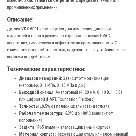
известной как
Yamatake Corporation
), предназначенный для
промышленных применений.
Описание:
Датчик
VCX-5001
используется для измерения давления
жидкостей и газов в различных отраслях, включая HVAC,
энергетику, химическую и нефтегазовую промышленность. Он
отличается высокой точностью, надежностью и устойчивостью к
внешним воздействиям.
Технические характеристики:
Диапазон измерений:
Зависит от модификации
(например, 0–1 МПа, 0–10 МПа и др.)
Выходной сигнал:
Аналоговый (4–20 мА, 0–10 В, 1–5 В)
или цифровой (HART, Foundation Fieldbus)
Точность:
±0,5% от полной шкалы (стандартная)
Рабочая температура:
-20°C до +80°C (зависит от
исполнения)
Защита:
IP65 (пыле- и влагозащищенный корпус)
Материал корпуса:
Нержавеющая сталь или алюминиевый