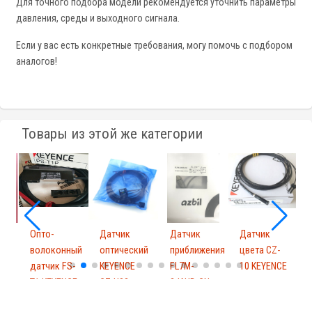
Для точного подбора модели рекомендуется уточнить параметры
давления, среды и выходного сигнала.
Если у вас есть конкретные требования, могу помочь с подбором
аналогов!
Товары из этой же категории
Опто-
Датчик
Датчик
Датчик
волоконный
оптический
приближения
цвета CZ-
L
датчик FS-
KEYENCE
FL7M-
10 KEYENCE
T1 KEYENCE
CZ-H32
2J6HD-CN