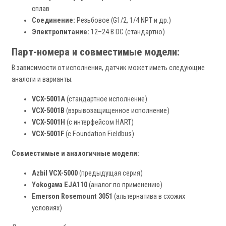
сплав
Соединение:
Резьбовое (G1/2, 1/4 NPT и др.)
Электропитание:
12–24 В DC (стандартно)
Парт-номера и совместимые модели:
В зависимости от исполнения, датчик может иметь следующие
аналоги и варианты:
VCX-5001A
(стандартное исполнение)
VCX-5001B
(взрывозащищенное исполнение)
VCX-5001H
(с интерфейсом HART)
VCX-5001F
(с Foundation Fieldbus)
Совместимые и аналогичные модели:
Azbil VCX-5000
(предыдущая серия)
Yokogawa EJA110
(аналог по применению)
Emerson Rosemount 3051
(альтернатива в схожих
условиях)