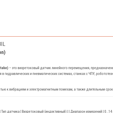
IL
on)
atake)
– это вихретоковый датчик линейного перемещения, предназначен
в гидравлических и пневматических системах, станках с ЧПУ, робототехни
тью к вибрациям и электромагнитным помехам, а также длительным сро
------------| | Тип датчика | Вихретоковый (индуктивный) | | Диапазон измерений 