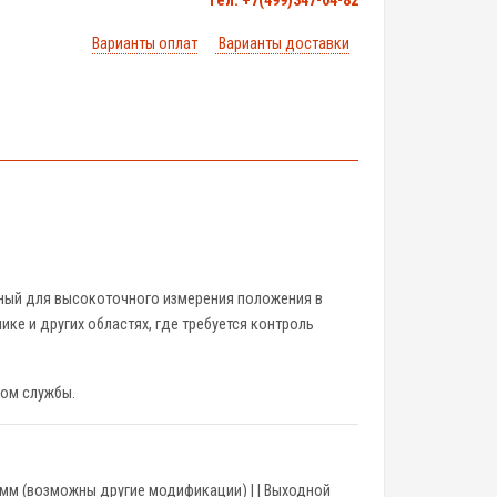
тел. +7(499)347-04-82
Варианты оплат
Варианты доставки
ный для высокоточного измерения положения в
ке и других областях, где требуется контроль
ком службы.
| 0...14 мм (возможны другие модификации) | | Выходной