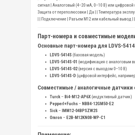
сигнал | Аналоговый (4–20 мА, 0–10 В) или цифровой (
Защита от переполюсовки | Да | | Температура эксплуа
| | Подключение | Разъем M12 или кабельный вывод | |
Парт-номера и совместимые модели
Основные парт-номера для LDVS-5414S
LDVS-5414S
(базовая модель)
LDVS-5414S-01
(модификация с аналоговым в
LDVS-5414S-02
(версия с выходом 0–10 В)
LDVS-5414S-D
(цифровой интерфейс, например, 
Совместимые / аналогичные датчики 
Turck
–
Bi4-M12-AP6X
(индуктивный датчик)
Pepperl+Fuchs
–
NBB4-12GM50-E2
Sick
–
IMM12-04BPSZW2S
Omron
–
E2B-M12KN08-WP-C1
Применение: