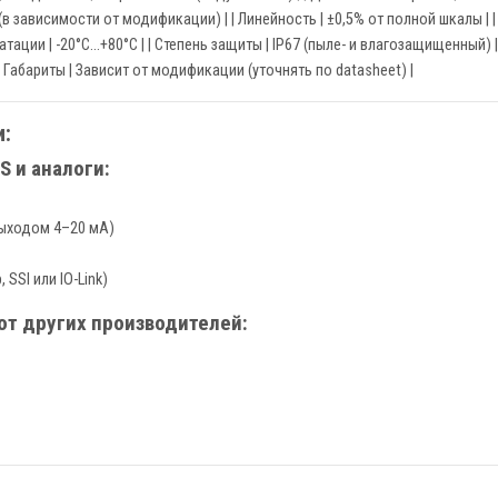
в зависимости от модификации) | | Линейность | ±0,5% от полной шкалы | |
тации | -20°C...+80°C | | Степень защиты | IP67 (пыле- и влагозащищенный
 Габариты | Зависит от модификации (уточнять по datasheet) |
:
 и аналоги:
ыходом 4–20 мА)
SSI или IO-Link)
от других производителей: