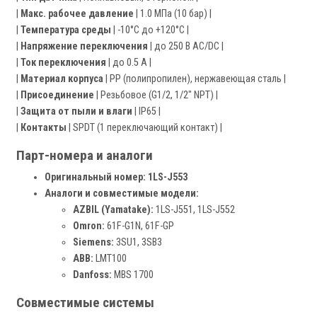
|
Макс. рабочее давление
| 1.0 МПа (10 бар) |
|
Температура среды
| -10°C до +120°C |
|
Напряжение переключения
| до 250 В AC/DC |
|
Ток переключения
| до 0.5 А |
|
Материал корпуса
| PP (полипропилен), нержавеющая сталь |
|
Присоединение
| Резьбовое (G1/2, 1/2" NPT) |
|
Защита от пыли и влаги
| IP65 |
|
Контакты
| SPDT (1 переключающий контакт) |
Парт-номера и аналоги
Оригинальный номер:
1LS-J553
Аналоги и совместимые модели:
AZBIL (Yamatake):
1LS-J551, 1LS-J552
Omron:
61F-G1N, 61F-GP
Siemens:
3SU1, 3SB3
ABB:
LMT100
Danfoss:
MBS 1700
Совместимые системы