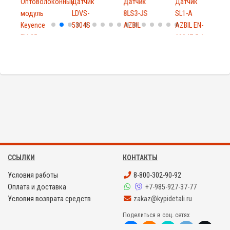
Оптоволоконный
Датчик
Датчик
Датчик
модуль
LDVS-
8LS3-JS
SL1-A
Keyence
5304S
AZBIL
AZBIL EN-
F
FU-25
60947-5-1
ССЫЛКИ
КОНТАКТЫ
Условия работы
8-800-302-90-92
Оплата и доставка
+7-985-927-37-77
Условия возврата средств
zakaz@kypidetali.ru
Поделиться в соц. сетях