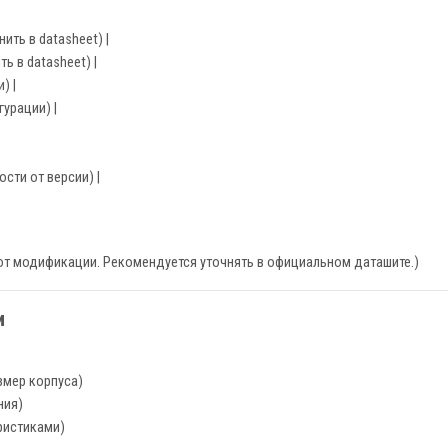
ить в datasheet) |
ь в datasheet) |
) |
гурации) |
ости от версии) |
 от модификации. Рекомендуется уточнять в официальном даташите.)
и
змер корпуса)
ния)
ристиками)