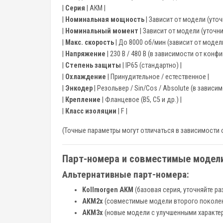
|
Серия
| AKM |
|
Номинальная мощность
| Зависит от модели (уточн
|
Номинальный момент
| Зависит от модели (уточнит
|
Макс. скорость
| До 8000 об/мин (зависит от модели
|
Напряжение
| 230 В / 480 В (в зависимости от конфи
|
Степень защиты
| IP65 (стандартно) |
|
Охлаждение
| Принудительное / естественное |
|
Энкодер
| Резольвер / Sin/Cos / Absolute (в зависим
|
Крепление
| Фланцевое (B5, C5 и др.) |
|
Класс изоляции
| F |
(Точные параметры могут отличаться в зависимости
Парт-номера и совместимые модел
Альтернативные парт-номера:
Kollmorgen AKM
(базовая серия, уточняйте ра
AKM2x
(совместимые модели второго поколе
AKM3x
(новые модели с улучшенными характе