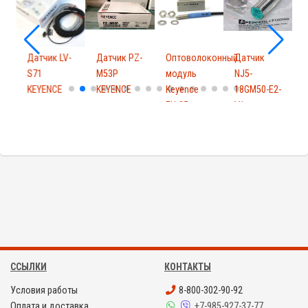
-
Датчик LV-
Датчик PZ-
Оптоволоконный
Датчик
S71
M53P
модуль
NJ5-
KEYENCE
KEYENCE
Keyence
18GM50-E2-
F
FU-25
V1
Pepper+Fuchs
ССЫЛКИ
КОНТАКТЫ
Условия работы
8-800-302-90-92
Оплата и доставка
+7-985-927-37-77