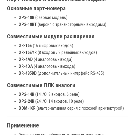
Основные парт-номера
XP2-18R
(базовая модель)
XP2-18RT
(версия с транзисторными выходами)
Совместимые модули расширения
XR-16E
(16 цифровых входов)
XR-16EYR
(8 входов / 8 релейных выходов)
XR-4AD
(4 аналоговых входа)
XR-4DA
(4 аналоговых выхода)
XR-485BD
(дополнительный интерфейс RS-485)
Совместимые ПЛК аналоги
XP2-14R
(14 I/O: 8 входов, 6 реле)
XP2-24R
(24 I/O: 14 входов, 10 реле)
XDM-16R
(альтернативная серия с похожей архитектурой)
Применение
Управление конвейерами, станками, насосами