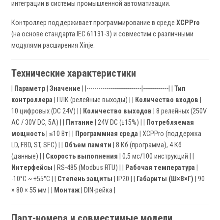
интеграции в системы промышленной автоматизации.
Контроллер поддерживает программирование в среде
XCPPro
(на основе стандарта IEC 61131-3) и совместим с различными
модулями расширения Xinje.
Технические характеристики
|
Параметр
|
Значение
| |----------------------------|-------------| |
Тип
контроллера
| ПЛК (релейные выходы) | |
Количество входов
|
10 цифровых (DC 24V) | |
Количество выходов
| 8 релейных (250V
AC / 30V DC, 5A) | |
Питание
| 24V DC (±15%) | |
Потребляемая
мощность
| ≤10 Вт | |
Программная среда
| XCPPro (поддержка
LD, FBD, ST, SFC) | |
Объем памяти
| 8 Кб (программа), 4 Кб
(данные) | |
Скорость выполнения
| 0,5 мс/100 инструкций | |
Интерфейсы
| RS-485 (Modbus RTU) | |
Рабочая температура
|
-10°C ~ +55°C | |
Степень защиты
| IP20 | |
Габариты (Ш×В×Г)
| 90
× 80 × 55 мм | |
Монтаж
| DIN-рейка |
Парт-номера и совместимые модели