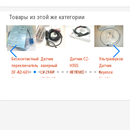
Товары из этой же категории
Бесконтактный
Датчик
Датчик CZ-
Ультразвуковой
переключатель
лазерный
H35S
Датчик
G
DF-AD-601-
LV-21AP
KEYENCE
Keyence
C1...
KEYENCE
FU-35A