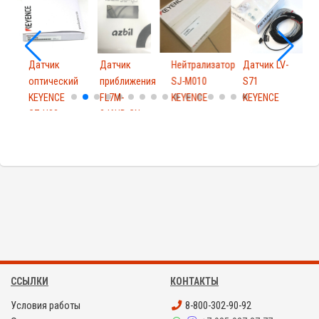
Датчик
Датчик
Нейтрализатор
Датчик LV-
Д
оптический
приближения
SJ-M010
S71
KEYENCE
FL7M-
KEYENCE
KEYENCE
CZ-H32
2J6HD-CN
ССЫЛКИ
КОНТАКТЫ
Условия работы
8-800-302-90-92