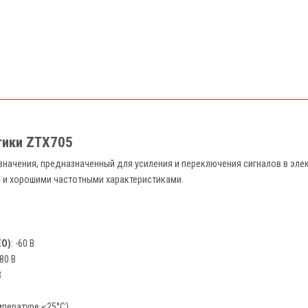
тики ZTX705
значения, предназначенный для усиления и переключения сигналов в эл
я и хорошими частотными характеристиками.
EO)
: -60 В
-80 В
В
емпературе ≤25°C)