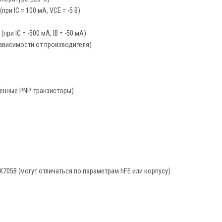
(при IC = 100 мА, VCE = -5 В)
В (при IC = -500 мА, IB = -50 мА)
зависимости от производителя)
ённые PNP-транзисторы)
TX705B (могут отличаться по параметрам hFE или корпусу)