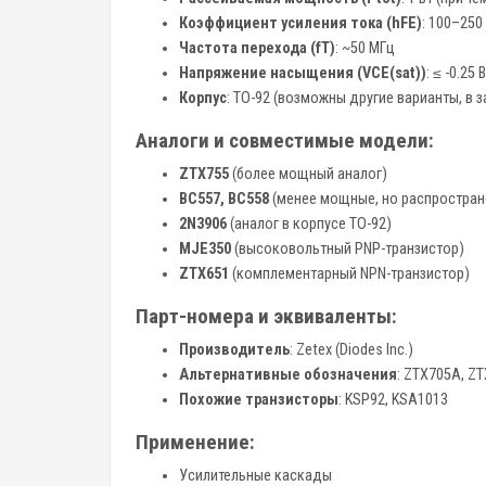
Коэффициент усиления тока (hFE)
: 100–250 
Частота перехода (fT)
: ~50 МГц
Напряжение насыщения (VCE(sat))
: ≤ -0.25 
Корпус
: TO-92 (возможны другие варианты, в 
Аналоги и совместимые модели:
ZTX755
(более мощный аналог)
BC557, BC558
(менее мощные, но распростран
2N3906
(аналог в корпусе TO-92)
MJE350
(высоковольтный PNP-транзистор)
ZTX651
(комплементарный NPN-транзистор)
Парт-номера и эквиваленты:
Производитель
: Zetex (Diodes Inc.)
Альтернативные обозначения
: ZTX705A, Z
Похожие транзисторы
: KSP92, KSA1013
Применение:
Усилительные каскады