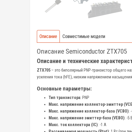
Описание
Совместимые модели
Описание Semiconductor ZTX705
Описание и технические характерис
ZTX705
– это биполярный PNP-транзистор общего на
усиления тока (hFE), низким напряжением насыщени
Основные параметры:
Тип транзистора
: PNP
Макс. напряжение коллектор-эмиттер (VC
Макс. напряжение коллектор-база (VCBO)
: 
Макс. напряжение эмиттер-база (VEBO)
: -5 
Макс. ток коллектора (IC)
: -1 А
Рассеиваемая мощность (Ptot)
: 1 Вт (при т