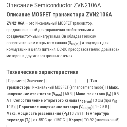
Описание Semiconductor ZVN2106A
Описание MOSFET транзистора ZVN2106A
ZVN2106A
— это N-канальный MOSFET транзистор,
предназначенный для управления слаботочными и
среднечастотными нагрузками. Он обладает низким
сопротивлением открытого канала (R
) и подходит для
DS(on)
коммутации в цепях питания, DC-DC преобразователях, драйверах
моторов и других электронных схемах.
Технические характеристики
| Параметр | Значение | |-------------------------|----------| |
Тип
транзистора
| N-канальный MOSFET (enhancement mode) | |
Макс.
напряжение сток-исток (V
)
| 60 В | |
Макс. ток стока (I
)
| 0.5
DSS
D
А | |
Сопротивление открытого канала (R
)
| 3 Ом (при V
=
DS(on)
GS
10 В) | |
Пороговое напряжение затвора (V
)
| 1–2.5 В | |
GS(th)
Макс. мощность рассеивания (P
)
| 0.7 Вт | |
Температура
D
перехода (T
)
| от -55°C до +150°C | |
Корпус
| TO-92 (пластиковый)
j
|