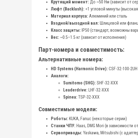
Крутящий момент:
До ~50 Нм (зависит от се
Люфт (Backlash):
<1 угловой минуты (высокая
Материал корпуса:
Алюминий или сталь
Входной/выходной вал:
Шлицевой или флан
Класс защиты:
IP50 (стандарт, возможны вар
Вес:
~0.5–1.5 кг (зависит от исполнения)
Парт-номера и совместимость:
Альтернативные номера:
HD Systems (Harmonic Drive):
CSF-32-100-2UH
Аналоги:
Sumitomo (SHG):
SHF-32-XXX
Leaderdrive:
LHF-32-XXX
Spinea:
TSP-32-XXX
Совместимые модели:
Роботы:
KUKA, Fanuc (некоторые серии)
Станки ЧПУ:
Haas, DMG Mori (в зависимости о
Сервоприводы:
Yaskawa, Mitsubishi (с адапте