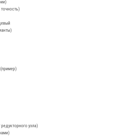
рии)
 точность)
цевый
ианты)
 (пример)
т редукторного узла)
рами)