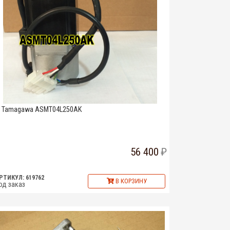
Tamagawa ASMT04L250AK
56 400
РТИКУЛ: 619762
В КОРЗИНУ
од заказ