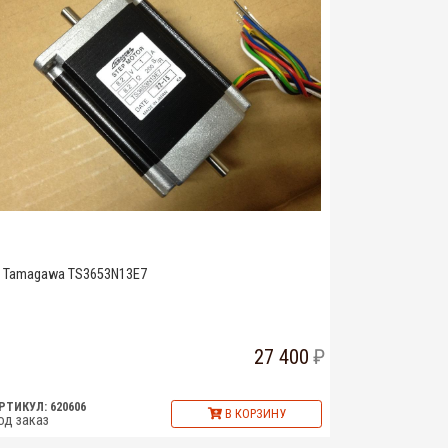
Tamagawa TS3653N13E7
27 400
РТИКУЛ: 620606
В КОРЗИНУ
од заказ