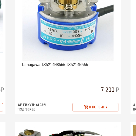
Tamagawa TS5214N8566 TS5214N566
7 200
АРТИКУЛ: 619321
А
В КОРЗИНУ
под заказ
п