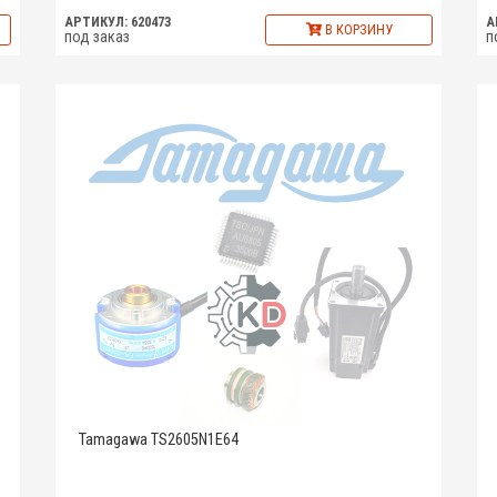
АРТИКУЛ: 620473
А
В КОРЗИНУ
под заказ
п
Tamagawa TS2605N1E64