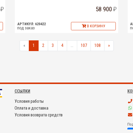
58 900
АРТИКУЛ: 620422
А
В КОРЗИНУ
под заказ
п
«
1
2
3
4
...
107
108
»
ССЫЛКИ
КО
Условия работы
Оплата и доставка
Условия возврата средств
Под