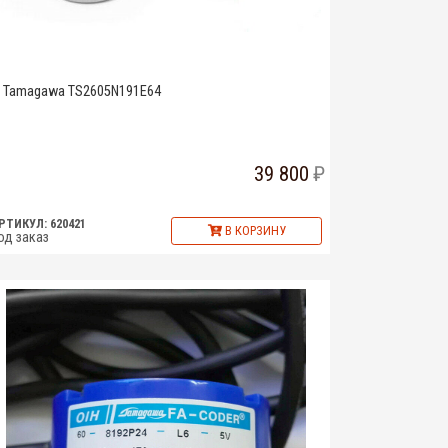
Tamagawa TS2605N191E64
39 800
РТИКУЛ: 620421
В КОРЗИНУ
од заказ