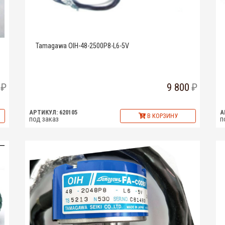
Tamagawa OIH-48-2500P8-L6-5V
9 800
АРТИКУЛ: 620105
А
В КОРЗИНУ
под заказ
п