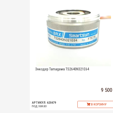
Энкодер Tamagawa TS2640N321E64
9 500
АРТИКУЛ: 620479
В КОРЗИНУ
под заказ