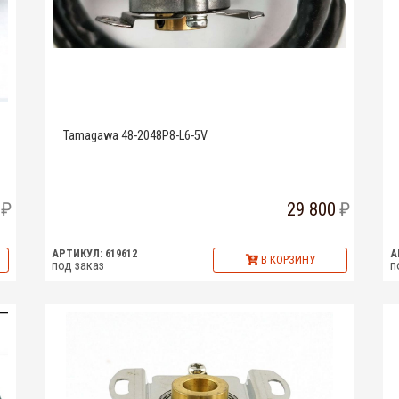
Tamagawa 48-2048P8-L6-5V
29 800
АРТИКУЛ: 619612
А
В КОРЗИНУ
под заказ
п