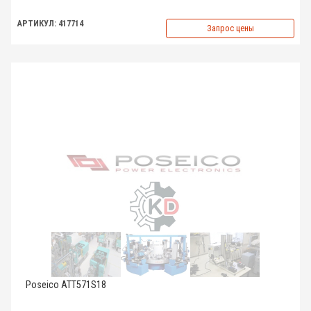
АРТИКУЛ: 417714
Запрос цены
Poseico ATT571S18