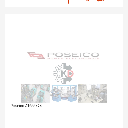
Запрос цены
Poseico AT655X24