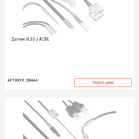
Датчик 6LS3-J AZBIL
АРТИКУЛ: 286664
Запрос цены