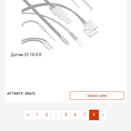
Датчик EE-1010-R
АРТИКУЛ: 286675
Запрос цены
«
1
2
...
5
6
7
8
»