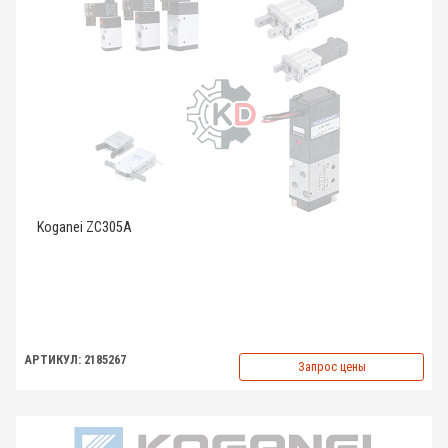
Koganei ZC305A
АРТИКУЛ: 2185267
Запрос цены