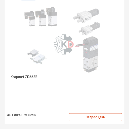
Koganei ZG553B
АРТИКУЛ: 2185239
Запрос цены