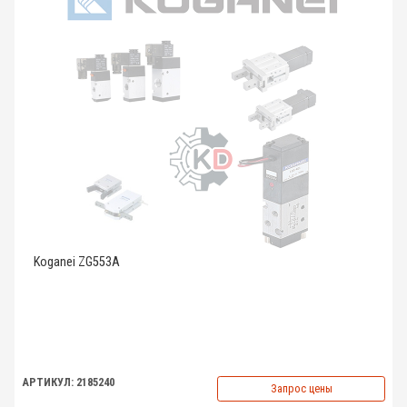
Koganei ZG553A
АРТИКУЛ: 2185240
Запрос цены