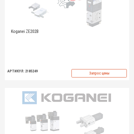
Koganei ZE202B
АРТИКУЛ: 2185249
Запрос цены